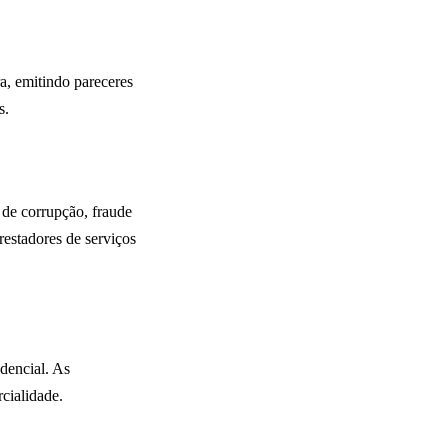
a, emitindo pareceres
s.
 de corrupção, fraude
restadores de serviços
dencial. As
rcialidade.