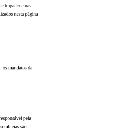
de impacto e nas
lizados nesta página
l, os mandatos da
responsável pela
assembleias são