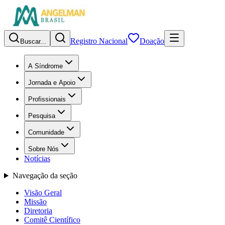
Registro Nacional
Doação
Buscar...
A Síndrome
Jornada e Apoio
Profissionais
Pesquisa
Comunidade
Sobre Nós
Notícias
Navegação da seção
Visão Geral
Missão
Diretoria
Comitê Científico